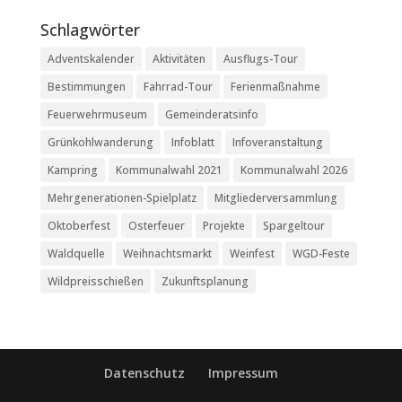
Schlagwörter
Adventskalender
Aktivitäten
Ausflugs-Tour
Bestimmungen
Fahrrad-Tour
Ferienmaßnahme
Feuerwehrmuseum
Gemeinderatsinfo
Grünkohlwanderung
Infoblatt
Infoveranstaltung
Kampring
Kommunalwahl 2021
Kommunalwahl 2026
Mehrgenerationen-Spielplatz
Mitgliederversammlung
Oktoberfest
Osterfeuer
Projekte
Spargeltour
Waldquelle
Weihnachtsmarkt
Weinfest
WGD-Feste
Wildpreisschießen
Zukunftsplanung
Datenschutz
Impressum